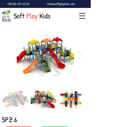
+90 536 637 65 65
info@softplaykids.com
Soft
Play
Kids
SPZ 6