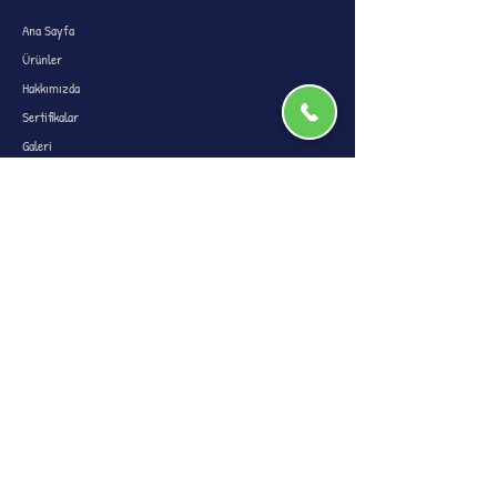
Ana Sayfa
Ürünler
Hakkımızda
Sertifikalar
Galeri
İletişim
KATEGORİLER
Dış Mekan Oyun Grupları
Top Havuzları
Trambolinler
Tatami
Soft Havuz Sünger
İLETİŞİM
info@softplaykids.com
Karşıyaka Mah. Erdemli Sk. No 19/B Mamak/Ankara