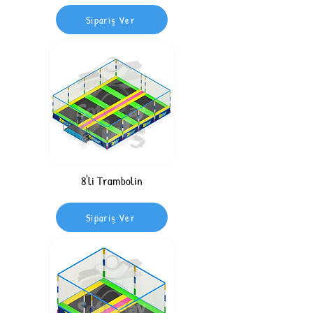
Sipariş Ver
8'li Trambolin
Sipariş Ver