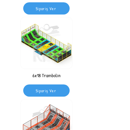
Sipariş Ver
6x18 Trambolin
Sipariş Ver