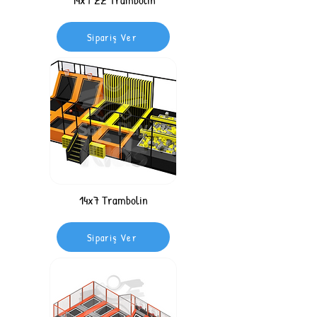
Sipariş Ver
14x7 Trambolin
Sipariş Ver