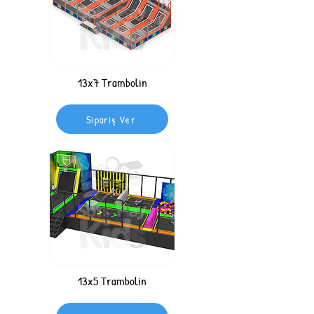
13x7 Trambolin
Sipariş Ver
13x5 Trambolin