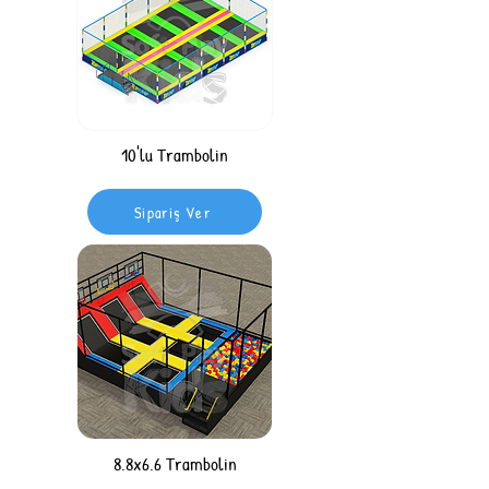
10'lu Trambolin
Sipariş Ver
8.8x6.6 Trambolin