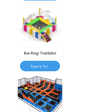
Box Ringi Trambolin
Sipariş Ver