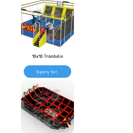
10x10 Trambolin
Sipariş Ver