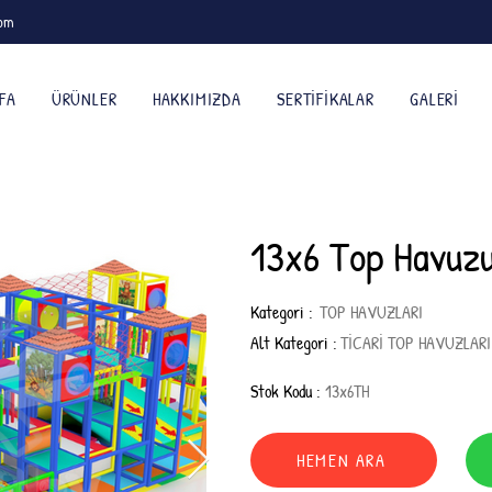
com
FA
ÜRÜNLER
HAKKIMIZDA
SERTIFIKALAR
GALERI
13x6 Top Havuz
Kategori :
TOP HAVUZLARI
Alt Kategori :
TİCARİ TOP HAVUZLAR
Stok Kodu :
13x6TH
HEMEN ARA