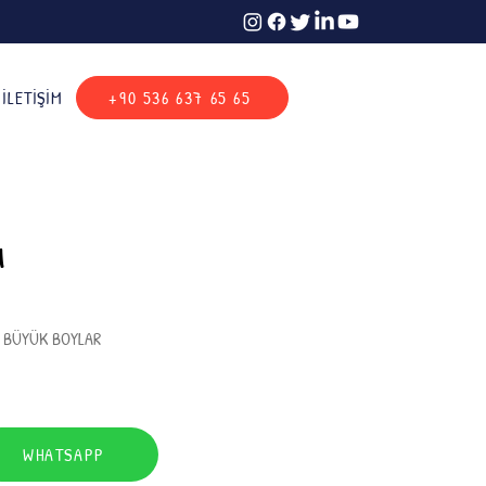
İLETIŞIM
+90 536 637 65 65
u
I BÜYÜK BOYLAR
WHATSAPP