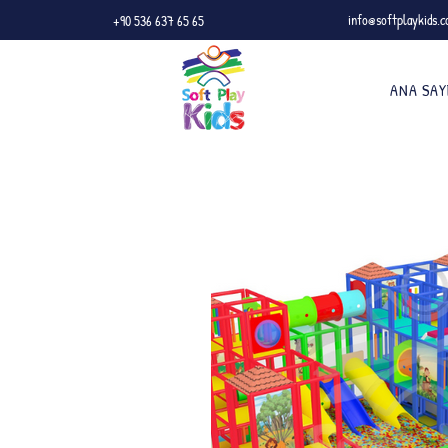
info@softplaykids.
+90 536 637 65 65
ANA SAY